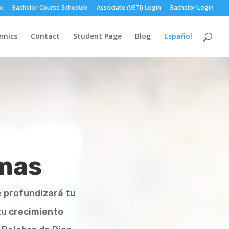
le
Bachelor Course Schedule
Associate (VETI) Login
Bachelor Login
emics
Contact
Student Page
Blog
Español
mas
 profundizará tu
 tu crecimiento