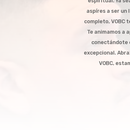
espiritual. Ya s
aspíres a ser un 
completo, VOBC te
Te animamos a a
conectándote c
excepcional. Abra
VOBC, estam