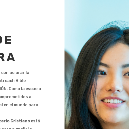
DE
RA
 con aclarar la
Outreach Bible
SIÓN. Como la escuela
comprometidos a
al en el mundo para
terio Cristiano
está