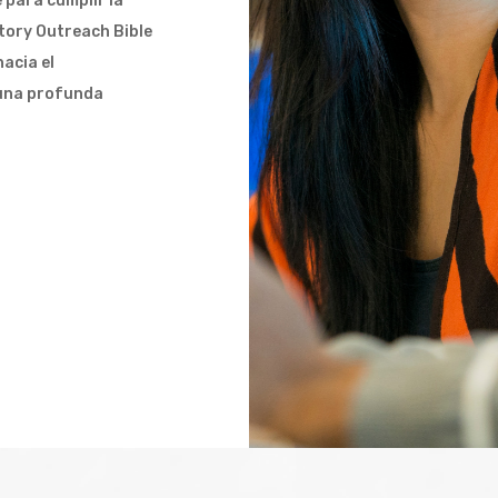
para cumplir la
ctory Outreach Bible
acia el
 una profunda