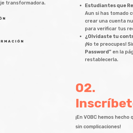
aje transformadora.
Estudiantes que R
Aun si has tomado c
ÓN
crear una cuenta nue
para verificar tus r
¿Olvidaste tu cont
ORMACIÓN
¡No te preocupes! S
Password”
en la pág
restablecerla.
02.
Inscríbet
¡En VOBC hemos hecho que
sin complicaciones!