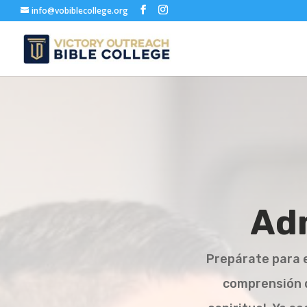
info@vobiblecollege.org
Ad
Prepárate para 
comprensión de